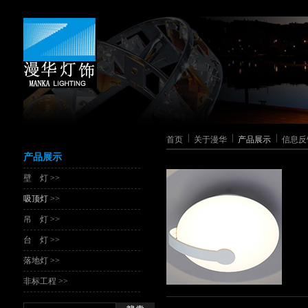
|
|
|
首页
关于漫华
产品展示
信息反
产品展示
壁 灯 >>
吸顶灯
>>
吊 灯 >>
台 灯 >>
落地灯 >>
非标工程 >>