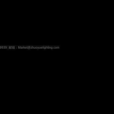
9939
| 邮箱：
Market@zhuoyuelighting.com