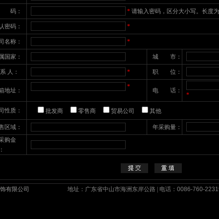
 码：
*
请输入密码，区分大小写。长度为6
认密码：
*
司名称：
*
属国家：
城 市：
 系 人：
*
职 位：
*
箱地址：
电 话：
*
司性质：
批发商
零售商
贸易公司
其他
售区域：
年采购量：
采购金
：
灯饰有限公司
地址：广东省中山市海洲东岸公路 | 电话：
0086-760-2231