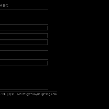
-18位！
9939
| 邮箱：
Market@zhuoyuelighting.com