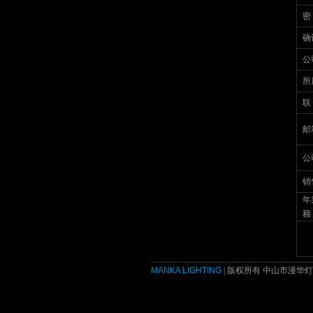
密
确
公
所
联
邮
公
销
年
额
MANKA LIGHTING
| 版权所有 中山市漫华